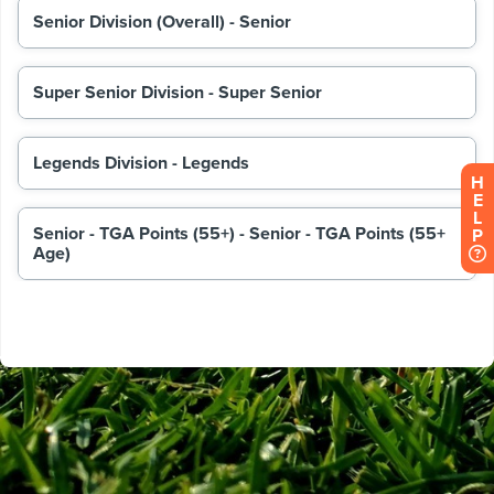
H
E
L
P